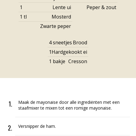
1
Lente ui
Peper & zout
1
tl
Mosterd
Zwarte peper
4
sneetjes
Brood
1
Hardgekookt ei
1
bakje
Cresson
Maak de mayonaise door alle ingrediënten met een
staafmixer te mixen tot een romige mayonaise.
Versnipper de ham.