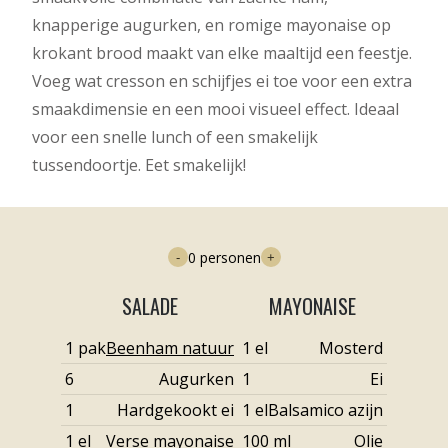
knapperige augurken, en romige mayonaise op
krokant brood maakt van elke maaltijd een feestje.
Voeg wat cresson en schijfjes ei toe voor een extra
smaakdimensie en een mooi visueel effect. Ideaal
voor een snelle lunch of een smakelijk
tussendoortje. Eet smakelijk!
0
personen
-
+
SALADE
MAYONAISE
1
pak
Beenham natuur
1
el
Mosterd
6
Augurken
1
Ei
1
Hardgekookt ei
1
el
Balsamico azijn
1
el
Verse mayonaise
100
ml
Olie