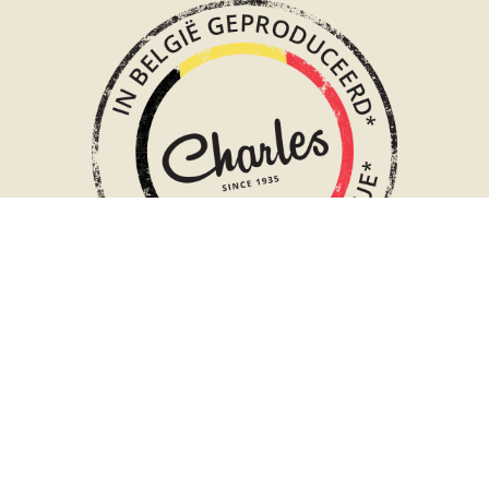
WIJ DENKEN LOKAAL
KORTE KETEN EN TRACEERBAARHEID
Als 100% Belgisch bedrijf, zijn én denken we lokaal. We
kiezen voor een korte keten, dus met zo min mogelijk
tussenstappen en zo veel mogelijk via lokale bedrijven.