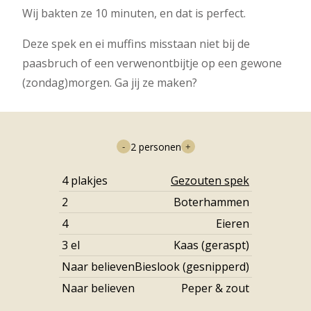
Wij bakten ze 10 minuten, en dat is perfect.
Deze spek en ei muffins misstaan niet bij de
paasbruch of een verwenontbijtje op een gewone
(zondag)morgen. Ga jij ze maken?
2
personen
-
+
4
plakjes
Gezouten spek
2
Boterhammen
4
Eieren
3
el
Kaas (geraspt)
Naar believen
Bieslook (gesnipperd)
Naar believen
Peper & zout