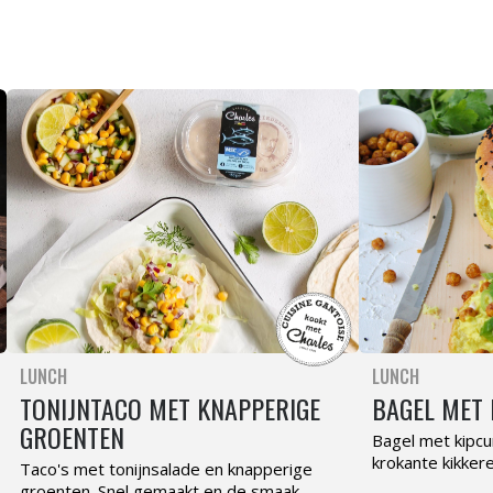
LUNCH
LUNCH
TONIJNTACO MET KNAPPERIGE
BAGEL MET
GROENTEN
Bagel met kipcu
krokante kikker
Taco's met tonijnsalade en knapperige
groenten. Snel gemaakt en de smaak