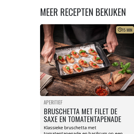
MEER RECEPTEN BEKIJKEN
15
MIN
APERITIEF
BRUSCHETTA MET FILET DE
SAXE EN TOMATENTAPENADE
Klassieke bruschetta met
tomatentapenade en basilicum op een