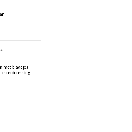
ar.
s.
en met blaadjes
mosterddressing.