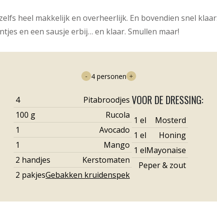
zelfs heel makkelijk en overheerlijk. En bovendien snel klaar
tjes en een sausje erbij… en klaar. Smullen maar!
4
personen
-
+
VOOR DE DRESSING:
4
Pitabroodjes
100
g
Rucola
1
el
Mosterd
1
Avocado
1
el
Honing
1
Mango
1
el
Mayonaise
2
handjes
Kerstomaten
Peper & zout
2
pakjes
Gebakken kruidenspek