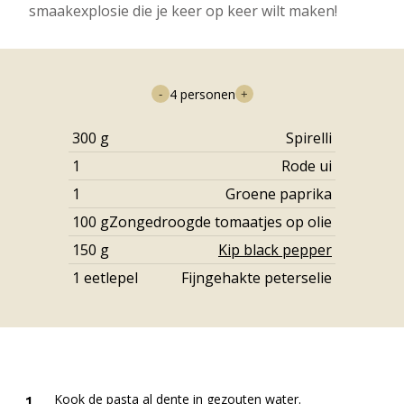
smaakexplosie die je keer op keer wilt maken!
4
personen
-
+
300
g
Spirelli
1
Rode ui
1
Groene paprika
100
g
Zongedroogde tomaatjes op olie
150
g
Kip black pepper
1
eetlepel
Fijngehakte peterselie
Kook de pasta al dente in gezouten water.