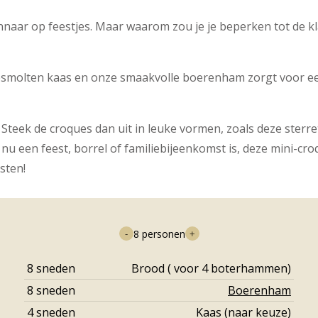
winnaar op feestjes. Maar waarom zou je je beperken tot de k
gesmolten kaas en onze smaakvolle boerenham zorgt voor ee
 Steek de croques dan uit in leuke vormen, zoals deze sterret
 nu een feest, borrel of familiebijeenkomst is, deze mini-cr
sten!
8
personen
-
+
8
sneden
Brood ( voor 4 boterhammen)
8
sneden
Boerenham
4
sneden
Kaas (naar keuze)