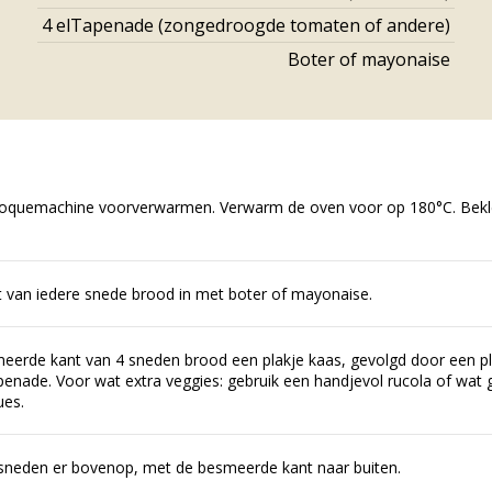
4
el
Tapenade (zongedroogde tomaten of andere)
Boter of mayonaise
roquemachine voorverwarmen. Verwarm de oven voor op 180°C. Bekl
 van iedere snede brood in met boter of mayonaise.
eerde kant van 4 sneden brood een plakje kaas, gevolgd door een 
penade. Voor wat extra veggies: gebruik een handjevol rucola of wat 
ues.
sneden er bovenop, met de besmeerde kant naar buiten.