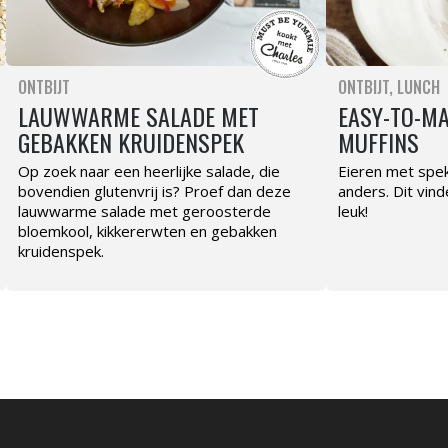
ONTBIJT
ONTBIJT
LUNCH
LAUWWARME SALADE MET
EASY-TO-MA
GEBAKKEN KRUIDENSPEK
MUFFINS
Op zoek naar een heerlijke salade, die
Eieren met spek
bovendien glutenvrij is? Proef dan deze
anders. Dit vin
lauwwarme salade met geroosterde
leuk!
bloemkool, kikkererwten en gebakken
kruidenspek.