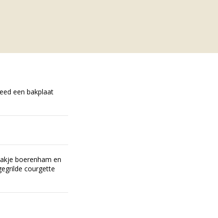
eed een bakplaat
plakje boerenham en
gegrilde courgette