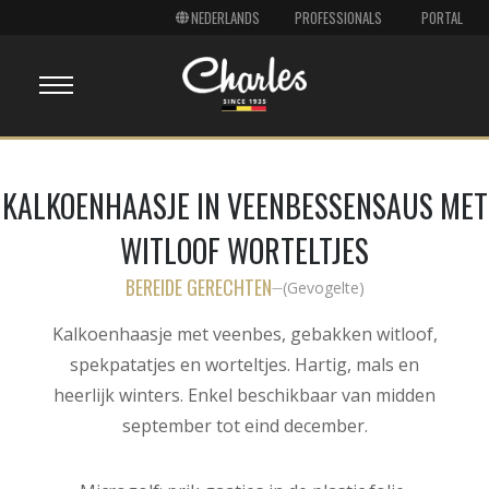
PROFESSIONALS
PORTAL
KALKOENHAASJE IN VEENBESSENSAUS MET
WITLOOF WORTELTJES
BEREIDE GERECHTEN
(
Gevogelte
)
—
Kalkoenhaasje met veenbes, gebakken witloof,
spekpatatjes en worteltjes. Hartig, mals en
heerlijk winters. Enkel beschikbaar van midden
september tot eind december.