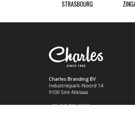
STRASBOURG
ZING
Charles Branding BV
Industriepark-Noord 14
9100 Sint-Niklaas
+32 (0)3 760 12 50
info@charles.eu
© 2025 Charles All rights reserved
—
Cook