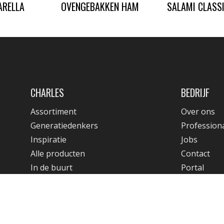
ARELLA
OVENGEBAKKEN HAM
SALAMI CLASS
CHARLES
BEDRIJF
Assortiment
Over ons
Generatiedenkers
Profession
Inspiratie
Jobs
Alle producten
Contact
In de buurt
Portal
ies
Algemene voorwaarden & Privacy Policy
Algemene Verkoopsvoo