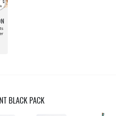
ON
ts
er
ENT
BLACK PACK