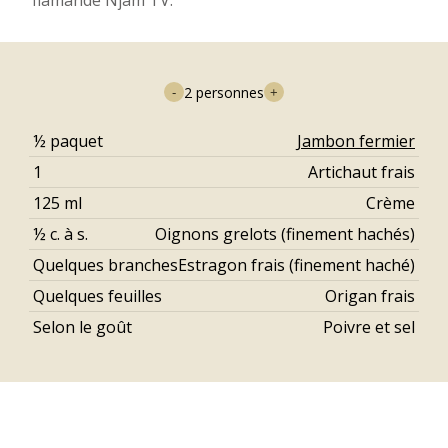
flamande Njam TV.
2
personnes
-
+
½
paquet
Jambon fermier
1
Artichaut frais
125
ml
Crème
½
c. à s.
Oignons grelots (finement hachés)
Quelques branches
Estragon frais (finement haché)
Quelques feuilles
Origan frais
Selon le goût
Poivre et sel