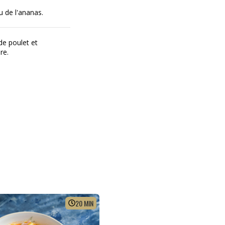
u de l'ananas.
 de poulet et
re.
20
MIN