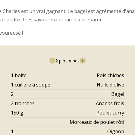
Charles est un vrai gagnant. Le bagel est agrémenté d'ananas
oriandre. Très savoureux et facile à préparer.
voureuse !
2
personnes
-
+
1
boîte
Pois chiches
1
cuillère à soupe
Huile d'olive
2
Bagel
2
tranches
Ananas frais
150
g
Poulet curry
Morceaux de poulet rôti
1
Oignon