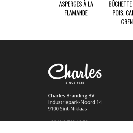
ASPERGES À LA
BÛCHETTE 
FLAMANDE
POIS, CA
GREN
Charles Branding BV
Industriepark-Noord 14
9100 Sint-Niklaas
+32 (0)3 760 12 50
info@charles.eu