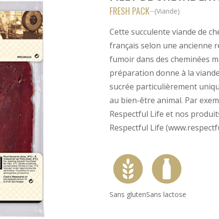
FRESH PACK
(
Viande
)
—
Cette succulente viande de che
français selon une ancienne r
fumoir dans des cheminées ma
préparation donne à la viande
sucrée particulièrement uniq
au bien-être animal. Par ex
Respectful Life et nos produit
Respectful Life (www.respectfu
Sans gluten
Sans lactose