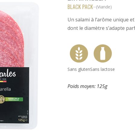
BLACK PACK
(
Viande
)
—
Un salami à l’arôme unique e
dont le diamètre s’adapte parf
Sans gluten
Sans lactose
Poids moyen:
125g